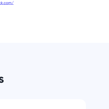
ack.com/
s