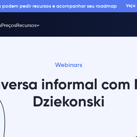
os podem pedir recursos e acompanhar seu roadmap
Veja
s
Preços
Recursos
Webinars
versa informal com
Dziekonski