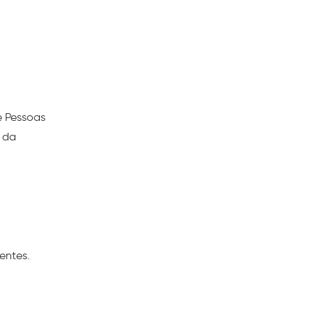
e Pessoas
e da
entes.