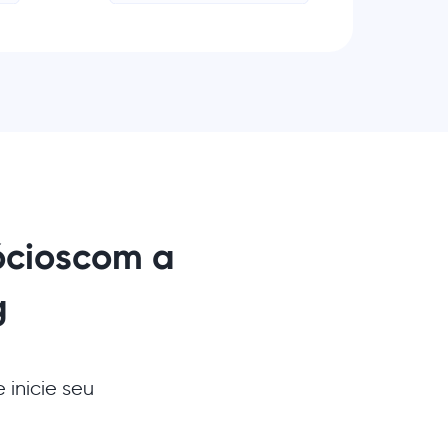
ócios
com a
g
 inicie seu