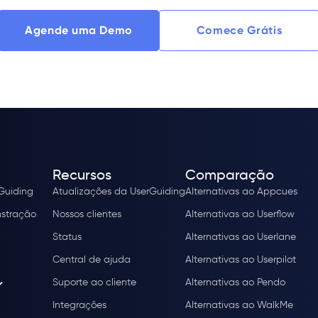
Agende uma Demo
Comece Grátis
Recursos
Comparação
rGuiding
Atualizações da UserGuiding
Alternativas ao Appcues
stração
Nossos clientes
Alternativas ao Userflow
Status
Alternativas ao Userlane
Central de ajuda
Alternativas ao Userpilot
Suporte ao cliente
Alternativas ao Pendo
Integrações
Alternativas ao WalkMe