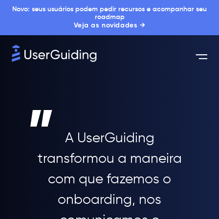
Novo: seus usuários podem pedir recursos e acompanhar seu
roadmap
Veja as novidades →
A UserGuiding
transformou a maneira
com que fazemos o
onboarding, nos