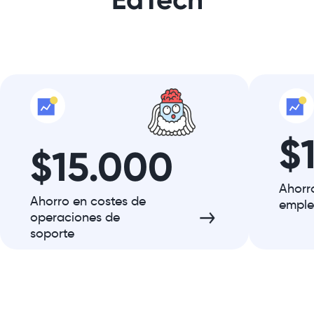
$
$15.000
Ahorr
Ahorro en costes de
empl
operaciones de
soporte