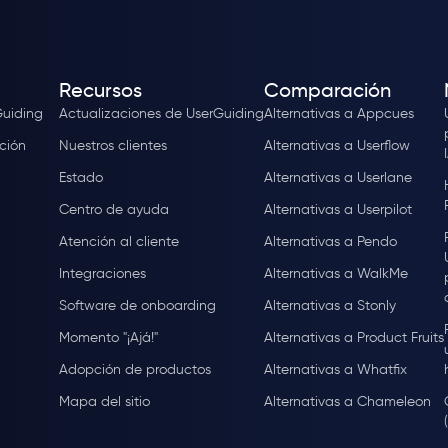
Recursos
Comparación
Guiding
Actualizaciones de UserGuiding
Alternativas a Appcues
ción
Nuestros clientes
Alternativas a Userflow
Estado
Alternativas a Userlane
Centro de ayuda
Alternativas a Userpilot
Atención al cliente
Alternativas a Pendo
Integraciones
Alternativas a WalkMe
Software de onboarding
Alternativas a Stonly
Momento "¡Ajá!"
Alternativas a Product Fruits
Adopción de productos
Alternativas a Whatfix
Mapa del sitio
Alternativas a Chameleon