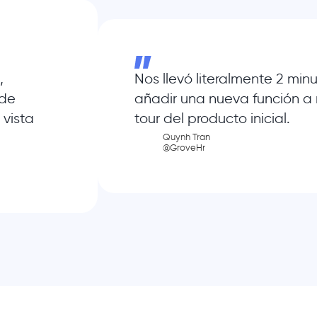
,
Nos llevó literalmente 2 min
 de
añadir una nueva función a 
 vista
tour del producto inicial.
Quynh Tran
@GroveHr