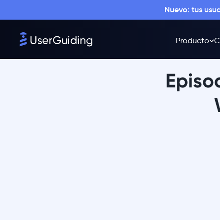
Nuevo: tus usu
Producto
C
Episo