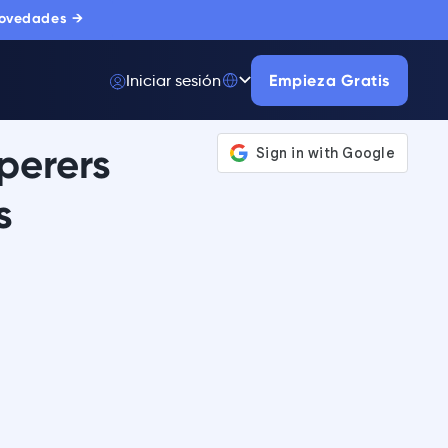
novedades →
Iniciar sesión
Empieza Gratis
perers
s