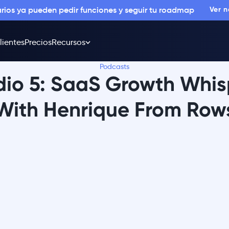
arios ya pueden pedir funciones y seguir tu roadmap
Ver 
lientes
Precios
Recursos
Podcasts
dio 5: SaaS Growth Whis
With Henrique From Row