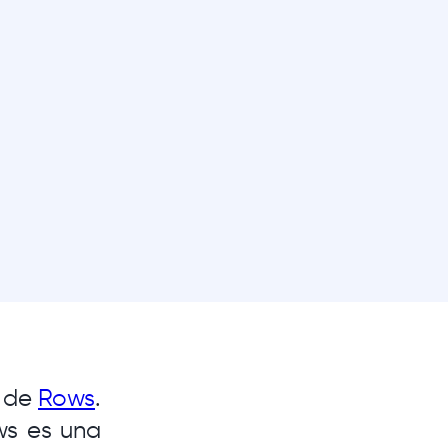
de
Rows
.
ws es una