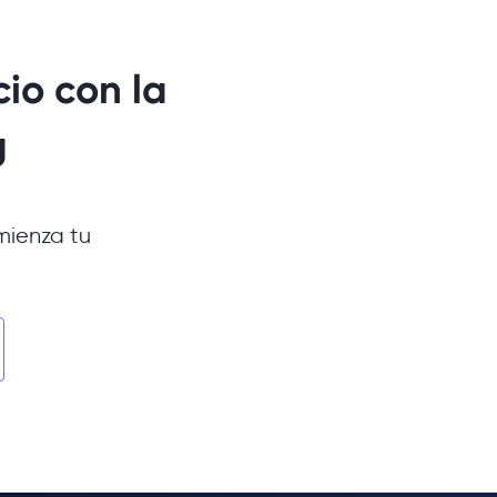
io con la
g
mienza tu