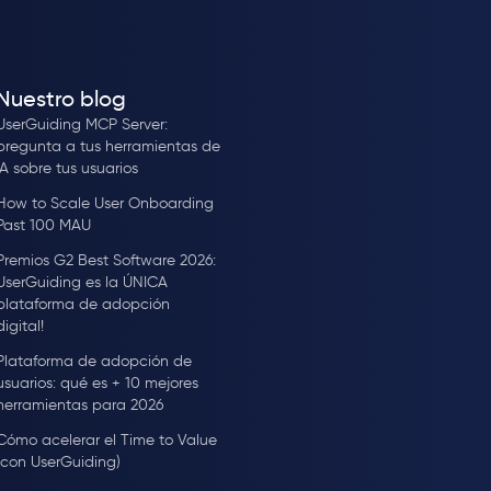
Nuestro blog
UserGuiding MCP Server:
pregunta a tus herramientas de
IA sobre tus usuarios
How to Scale User Onboarding
Past 100 MAU
Premios G2 Best Software 2026:
UserGuiding es la ÚNICA
plataforma de adopción
digital!
Plataforma de adopción de
usuarios: qué es + 10 mejores
herramientas para 2026
Cómo acelerar el Time to Value
(con UserGuiding)