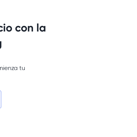
io con la
g
mienza tu