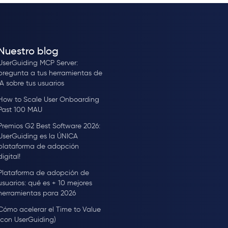
Nuestro blog
UserGuiding MCP Server:
pregunta a tus herramientas de
IA sobre tus usuarios
How to Scale User Onboarding
Past 100 MAU
Premios G2 Best Software 2026:
UserGuiding es la ÚNICA
plataforma de adopción
digital!
Plataforma de adopción de
usuarios: qué es + 10 mejores
herramientas para 2026
Cómo acelerar el Time to Value
(con UserGuiding)