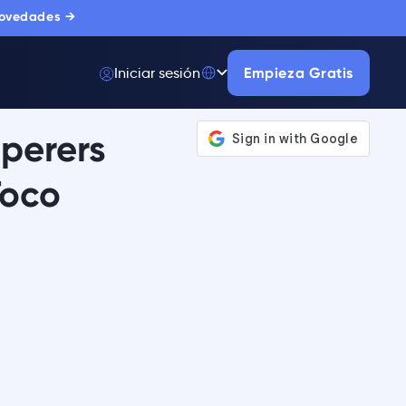
novedades →
Iniciar sesión
Empieza Gratis
sperers
Toco