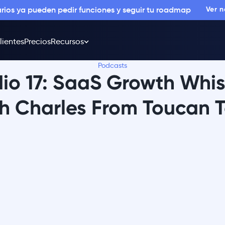
arios ya pueden pedir funciones y seguir tu roadmap
Ver 
lientes
Precios
Recursos
Podcasts
io 17: SaaS Growth Whi
h Charles From Toucan 