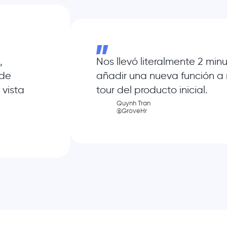
,
Nos llevó literalmente 2 min
 de
añadir una nueva función a 
 vista
tour del producto inicial.
Quynh Tran
@GroveHr