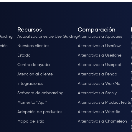
Recursos
Comparación
Guiding
Actualizaciones de UserGuiding
Alternativas a Appcues
ción
Nuestros clientes
Alternativas a Userflow
Estado
Alternativas a Userlane
Centro de ayuda
Alternativas a Userpilot
Atención al cliente
Alternativas a Pendo
Integraciones
Alternativas a WalkMe
Software de onboarding
Alternativas a Stonly
Momento "¡Ajá!"
Alternativas a Product Fruits
Adopción de productos
Alternativas a Whatfix
Mapa del sitio
Alternativas a Chameleon