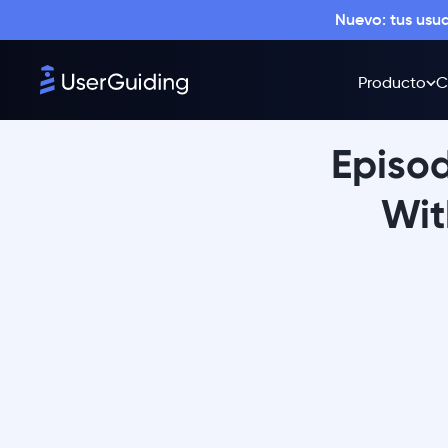
Nuevo: tus usu
Producto
C
Episod
Wit