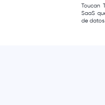
Toucan T
SaaS que 
de datos