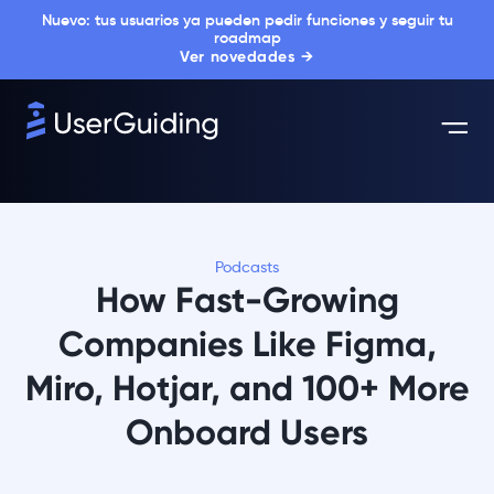
Nuevo: tus usuarios ya pueden pedir funciones y seguir tu
roadmap
Ver novedades →
Podcasts
How Fast-Growing
Companies Like Figma,
Miro, Hotjar, and 100+ More
Onboard Users