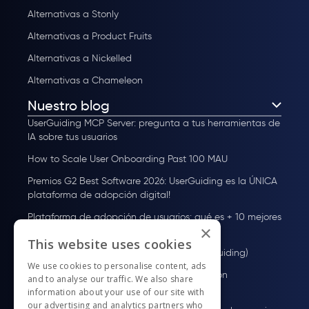
Alternativas a Stonly
Alternativas a Product Fruits
Alternativas a Nickelled
Alternativas a Chameleon
Nuestro blog
UserGuiding MCP Server: pregunta a tus herramientas de
IA sobre tus usuarios
How to Scale User Onboarding Past 100 MAU
Premios G2 Best Software 2026: UserGuiding es la ÚNICA
plataforma de adopción digital!
Plataforma de adopción de usuarios: qué es + 10 mejores
×
herramientas para 2026
This website uses cookies
Cómo acelerar el Time to Value (con UserGuiding)
We use cookies to personalise content, ads
Cómo mejorar la satisfacción del cliente (con
and to analyse our traffic. We also share
UserGuiding)
information about your use of our site with
our advertising and analytics partners who