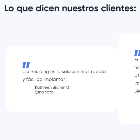
Lo que dicen nuestros clientes:
En
he
UserGuiding es la solución más rápida
Us
y fácil de implantar.
im
Kathleen Brummitt
té
@Indicata