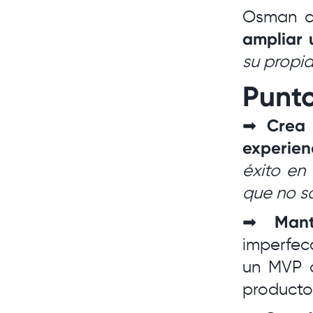
Osman c
ampliar 
su propia 
Punto
➡
Crea
experien
éxito en
que no s
➡
Man
imperfec
un MVP a
producto