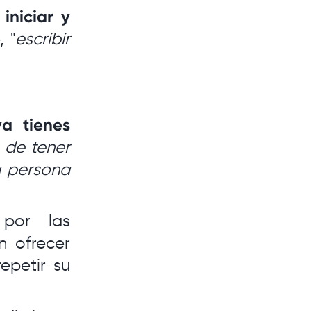
iniciar y
, "
escribir
a tienes
 de tener
a persona
por las
n ofrecer
epetir su