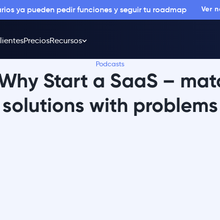
arios ya pueden pedir funciones y seguir tu roadmap
Ver 
lientes
Precios
Recursos
Podcasts
 Why Start a SaaS – mat
solutions with problems