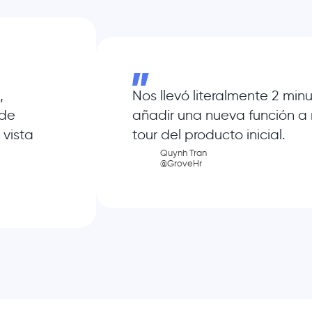
,
Nos llevó literalmente 2 min
 de
añadir una nueva función a 
 vista
tour del producto inicial.
Quynh Tran
@GroveHr