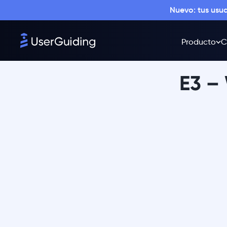
Nuevo: tus usu
Producto
C
E3 –