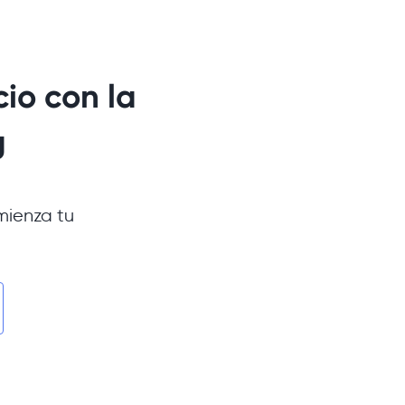
io con la
g
mienza tu