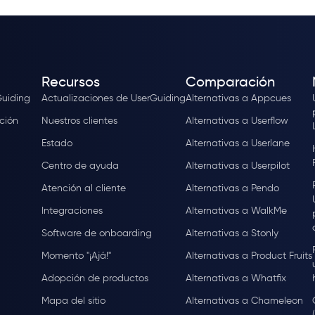
Recursos
Comparación
Guiding
Actualizaciones de UserGuiding
Alternativas a Appcues
ción
Nuestros clientes
Alternativas a Userflow
Estado
Alternativas a Userlane
Centro de ayuda
Alternativas a Userpilot
Atención al cliente
Alternativas a Pendo
Integraciones
Alternativas a WalkMe
Software de onboarding
Alternativas a Stonly
Momento "¡Ajá!"
Alternativas a Product Fruits
Adopción de productos
Alternativas a Whatfix
Mapa del sitio
Alternativas a Chameleon