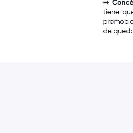
➡
Concé
tiene qu
promocion
de queda