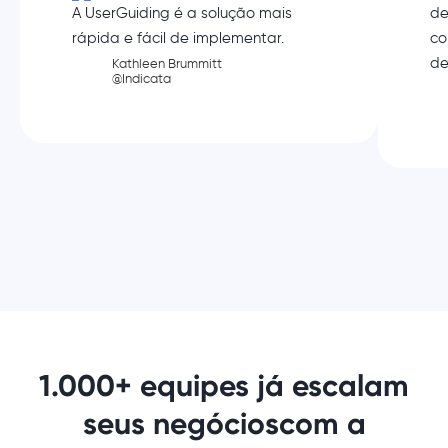
A UserGuiding é a solução mais
de
rápida e fácil de implementar.
co
de
Kathleen Brummitt
@Indicata
1.000+ equipes já escalam
seus negócios
com a