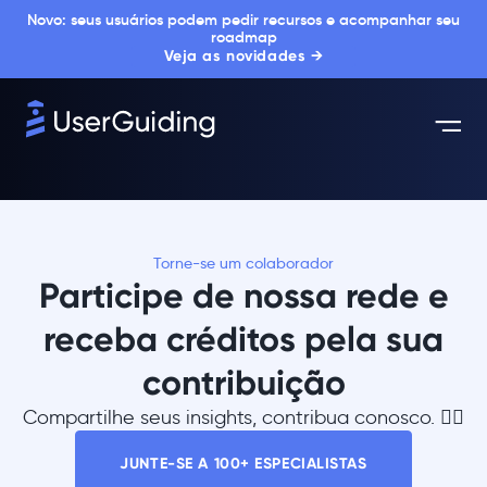
Novo: seus usuários podem pedir recursos e acompanhar seu
roadmap
Veja as novidades →
Torne-se um colaborador
Participe de nossa rede e
receba créditos pela sua
contribuição
Compartilhe seus insights, contribua conosco. 👇🏻
JUNTE-SE A 100+ ESPECIALISTAS