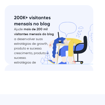
200K+ visitantes
mensais no blog
mais de 200 mil
Ajude
visitantes mensais do blog
a desenvolver suas
estratégias de growth,
produto e sucesso.
crescimento, produto e
sucesso.
estratégias de
Saiba mais
Seja citado como
um especialista
Seja o primeiro a saber das
novas oportunidades e seja
citado diretamente como
especialista em nosso
conteúdo.