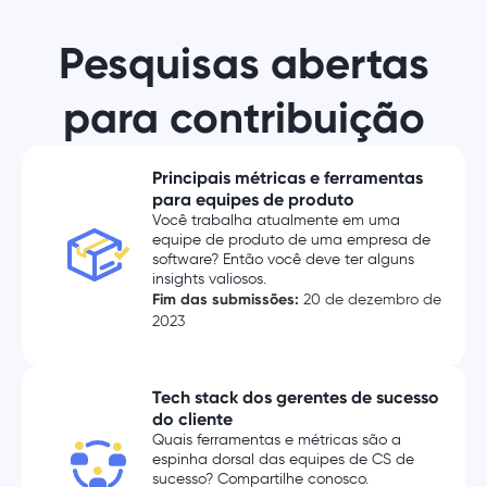
Saiba mais
Pesquisas abertas
para contribuição
Backlinks
Ganhe backlinks para seus
Principais métricas e ferramentas
perfis sociais e seu site,
para equipes de produto
melhorando a autoridade do
Você trabalha atualmente em uma
seu domínio.
equipe de produto de uma empresa de
software? Então você deve ter alguns
Saiba mais
insights valiosos.
Fim das submissões:
20 de dezembro de
2023
Tech stack dos gerentes de sucesso
do cliente
Quais ferramentas e métricas são a
espinha dorsal das equipes de CS de
sucesso? Compartilhe conosco.