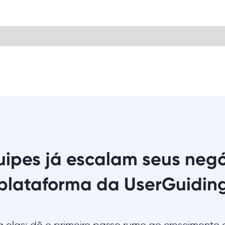
uipes já escalam seus neg
plataforma da UserGuidin