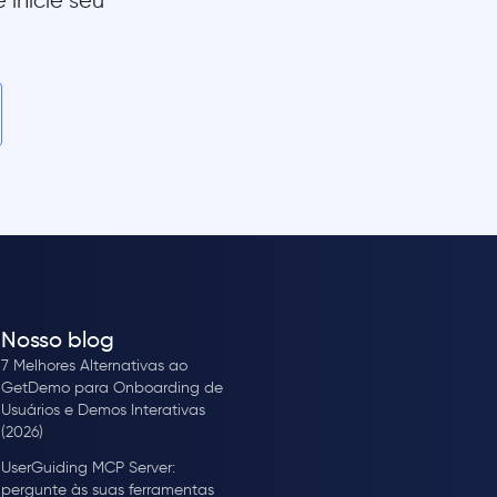
 inicie seu
Nosso blog
7 Melhores Alternativas ao
GetDemo para Onboarding de
Usuários e Demos Interativas
(2026)
UserGuiding MCP Server:
pergunte às suas ferramentas