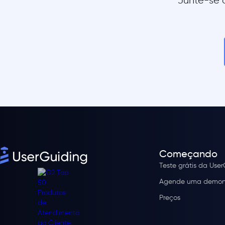
Junte-se a
Começando
Teste grátis da Use
Agende uma demon
Preços