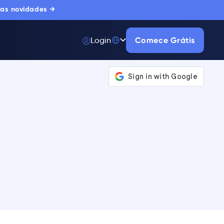
 as novidades →
Login
Comece Grátis