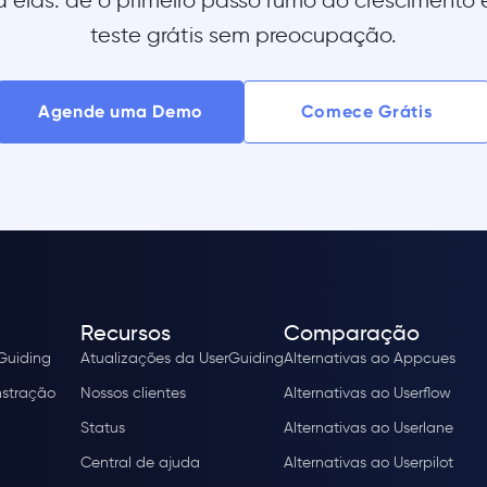
 elas: dê o primeiro passo rumo ao crescimento e
teste grátis sem preocupação.
Agende uma Demo
Comece Grátis
Recursos
Comparação
rGuiding
Atualizações da UserGuiding
Alternativas ao Appcues
stração
Nossos clientes
Alternativas ao Userflow
Status
Alternativas ao Userlane
Central de ajuda
Alternativas ao Userpilot