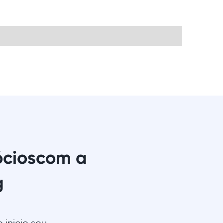
ócios
com a
g