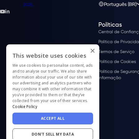
Português (BR)
Políticas
Central de Confian
Política de Privacid
×
Termos de Serviço
This website uses cookies
Política de Cookies
We use cookies to personalise content, ads
and to analyse our traffic. We also share
Política de Seguran
information about your use of our site with
Informação
our advertising and analytics partners who
may combine it with other information that
you’ve provided to them or that they’ve
collected from your use of their services.
Cookie Policy
ACCEPT ALL
DON'T SELL MY DATA