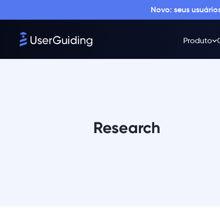
Novo: seus usuári
Produto
Research