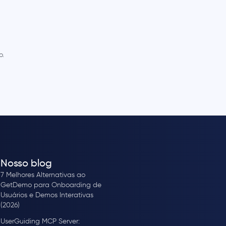
o.
Nosso blog
7 Melhores Alternativas ao
GetDemo para Onboarding de
Usuários e Demos Interativas
(2026)
UserGuiding MCP Server: