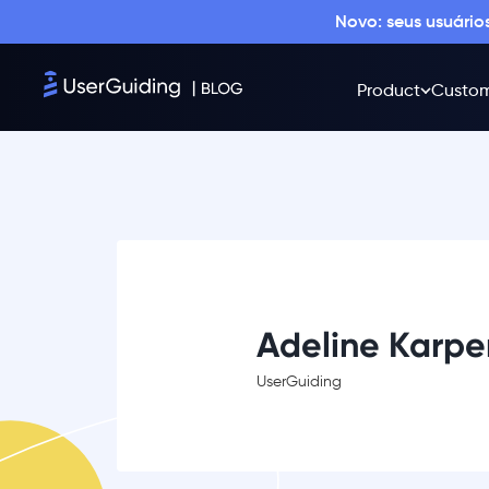
Novo: seus usuári
Product
Custom
Adeline Karp
UserGuiding