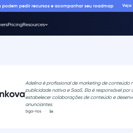
os podem pedir recursos e acompanhar seu roadmap
Veja
ers
Pricing
Resources
Adelina é profissional de marketing de conteúdo 
publicidade nativa e SaaS. Ela é responsável por c
enkova
estabelecer colaborações de conteúdo e desenvol
anunciantes.
Siga-nos