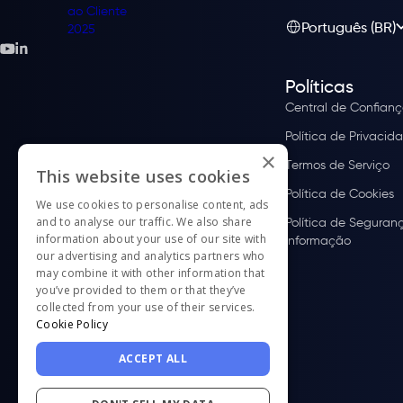
Português (BR)
Políticas
Central de Confian
Política de Privacid
×
Termos de Serviço
This website uses cookies
Política de Cookies
We use cookies to personalise content, ads
and to analyse our traffic. We also share
Política de Seguran
information about your use of our site with
Informação
our advertising and analytics partners who
may combine it with other information that
you’ve provided to them or that they’ve
collected from your use of their services.
Cookie Policy
ACCEPT ALL