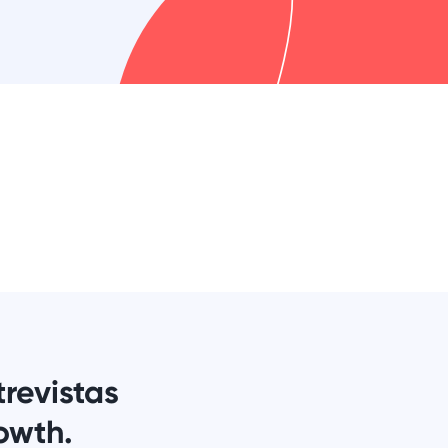
revistas
owth.