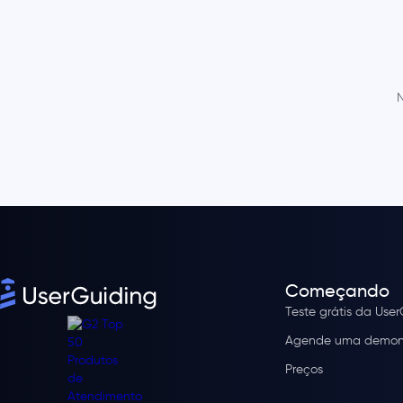
N
Começando
Teste grátis da Use
Agende uma demon
Preços