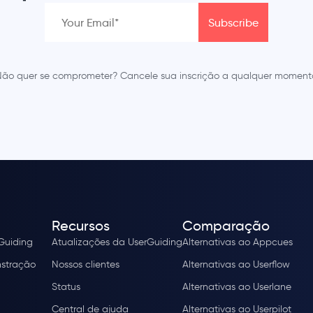
ão quer se comprometer? Cancele sua inscrição a qualquer moment
Recursos
Comparação
rGuiding
Atualizações da UserGuiding
Alternativas ao Appcues
stração
Nossos clientes
Alternativas ao Userflow
Status
Alternativas ao Userlane
Central de ajuda
Alternativas ao Userpilot