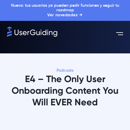
Nuevo: tus usuarios ya pueden pedir funciones y seguir tu
roadmap
Ver novedades →
Podcasts
E4 – The Only User
Onboarding Content You
Will EVER Need