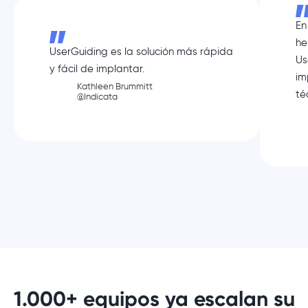
En
he
UserGuiding es la solución más rápida
Us
y fácil de implantar.
im
Kathleen Brummitt
té
@Indicata
1.000+ equipos ya escalan su