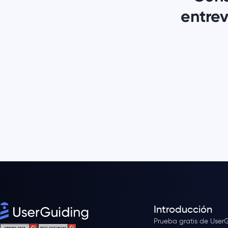
entrev
Introducción
Prueba gratis de User