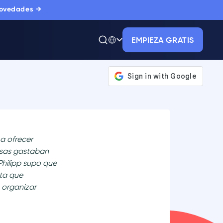
novedades →
EMPIEZA GRATIS
a ofrecer
esas gastaban
Philipp supo que
nta que
e organizar