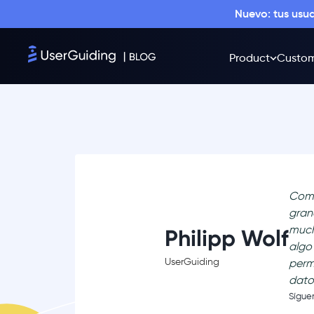
Nuevo: tus usu
Product
Custom
Como
gran
much
Philipp Wolf
algo
UserGuiding
perm
dato
Sígue