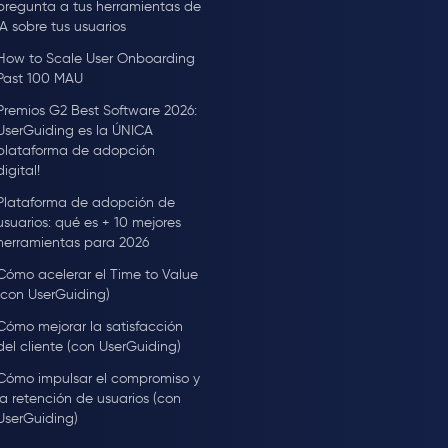
pregunta a tus herramientas de
IA sobre tus usuarios
How to Scale User Onboarding
Past 100 MAU
Premios G2 Best Software 2026:
UserGuiding es la ÚNICA
plataforma de adopción
digital!
Plataforma de adopción de
usuarios: qué es + 10 mejores
herramientas para 2026
Cómo acelerar el Time to Value
(con UserGuiding)
Cómo mejorar la satisfacción
del cliente (con UserGuiding)
Cómo impulsar el compromiso y
la retención de usuarios (con
UserGuiding)