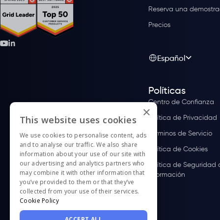
Reserva una demostra
Precios
Español
Políticas
Centro de Confianza
×
Política de Privacidad
This website uses cookies
Términos de Servicio
We use cookies to personalise content, ads
and to analyse our traffic. We also share
Política de Cookies
information about your use of our site with
our advertising and analytics partners who
Política de Seguridad 
may combine it with other information that
Información
you’ve provided to them or that they’ve
collected from your use of their services.
Cookie Policy
ACCEPT ALL