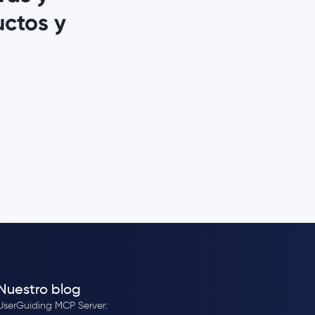
uctos y
Nuestro blog
UserGuiding MCP Server: