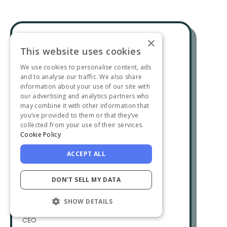
×
This website uses cookies
En tant que produit en
We use cookies to personalise content, ads
développement, nous lançons
and to analyse our traffic. We also share
information about your use of our site with
constamment de nouvelles
our advertising and analytics partners who
fonctionnalités et des mises à jour. La
may combine it with other information that
page des mises à jour du produit
you’ve provided to them or that they’ve
collected from your use of their services.
d'UserGuiding nous a aidés à
Cookie Policy
communiquer efficacement les
changements apportés à notre
ACCEPT ALL
produit ; nous obtenons également un
retour d'information pour nos grandes
DON'T SELL MY DATA
mises à jour afin d'en mesurer
SHOW DETAILS
l'impact. "
Arturo Henao
CEO